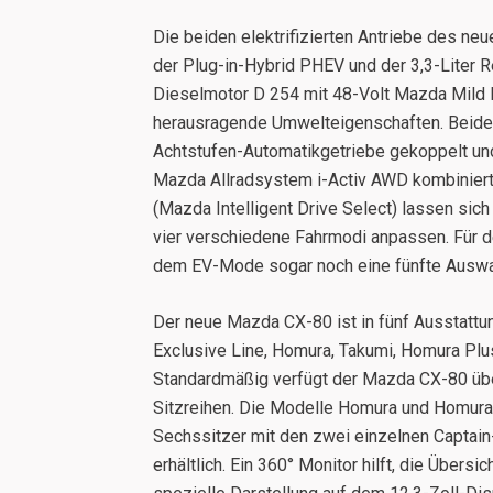
Die beiden elektrifizierten Antriebe des n
der Plug-in-Hybrid PHEV und der 3,3-Liter 
Dieselmotor D 254 mit 48-Volt Mazda Mild H
herausragende Umwelteigenschaften. Beide 
Achtstufen-Automatikgetriebe gekoppelt u
Mazda Allradsystem i-Activ AWD kombiniert.
(Mazda Intelligent Drive Select) lassen sic
vier verschiedene Fahrmodi anpassen. Für d
dem EV-Mode sogar noch eine fünfte Auswah
Der neue Mazda CX-80 ist in fünf Ausstattun
Exclusive Line, Homura, Takumi, Homura Plu
Standardmäßig verfügt der Mazda CX-80 über
Sitzreihen. Die Modelle Homura und Homura 
Sechssitzer mit den zwei einzelnen Captain
erhältlich. Ein 360° Monitor hilft, die Übersi